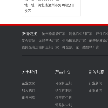
地 址：河北省沧州市河间经济开
发区
友情链接：
沧州橡塑管厂家
河北抑尘剂厂家
环保抑
复合碳源
无缝弯头厂家
焦油破乳剂厂家
醋酸钠液条
铁路煤炭运输抑尘剂厂家
抑尘剂厂家
醋酸钠厂家
关于我们
产品中心
新闻动态
企业文化
环保抑尘剂
行业新闻
加入我们
扬尘抑制剂
企业新闻
销售网络
煤炭抑尘剂
道路抑尘剂