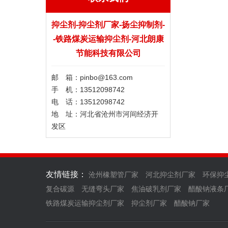
抑尘剂-抑尘剂厂家-扬尘抑制剂-
-铁路煤炭运输抑尘剂-河北朗康
节能科技有限公司
邮 箱：pinbo@163.com
手 机：13512098742
电 话：13512098742
地 址：河北省沧州市河间经济开
发区
友情链接：
沧州橡塑管厂家
河北抑尘剂厂家
环保抑
复合碳源
无缝弯头厂家
焦油破乳剂厂家
醋酸钠液条
铁路煤炭运输抑尘剂厂家
抑尘剂厂家
醋酸钠厂家