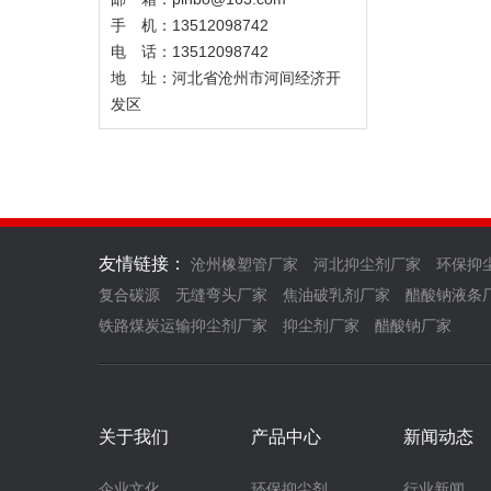
手 机：13512098742
电 话：13512098742
地 址：河北省沧州市河间经济开
发区
友情链接：
沧州橡塑管厂家
河北抑尘剂厂家
环保抑
复合碳源
无缝弯头厂家
焦油破乳剂厂家
醋酸钠液条
铁路煤炭运输抑尘剂厂家
抑尘剂厂家
醋酸钠厂家
关于我们
产品中心
新闻动态
企业文化
环保抑尘剂
行业新闻